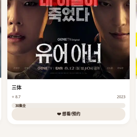
三体
⭐ 8.7
2023
30集全
❤️ 想看/预约