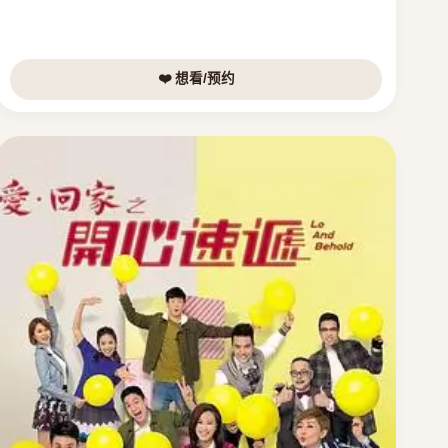
❤️ 想看/预约