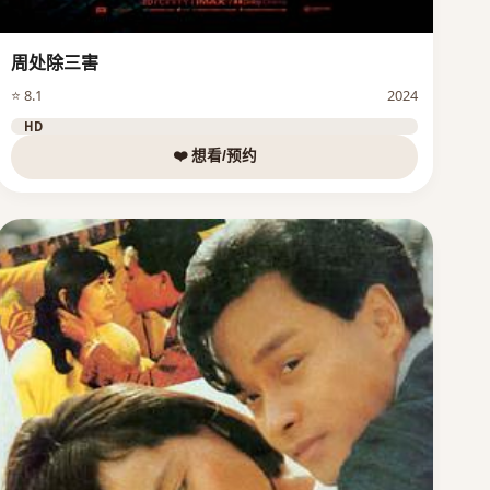
周处除三害
⭐ 8.1
2024
HD
❤️ 想看/预约