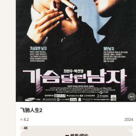
飞驰人生2
⭐ 8.2
2024
4K