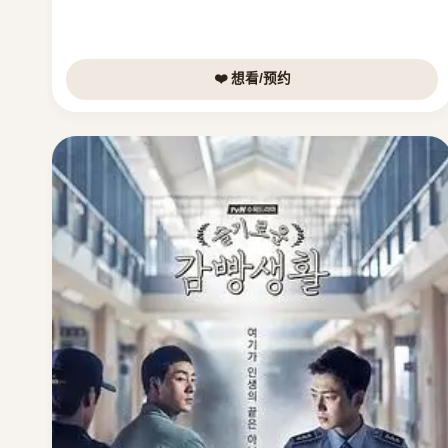
❤️ 想看/预约