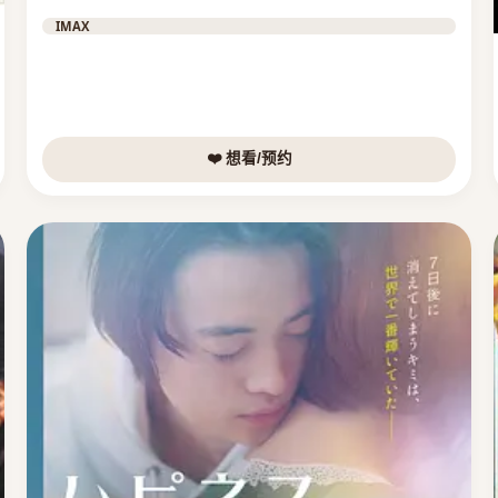
IMAX
❤️ 想看/预约