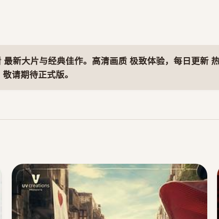
看
最新大片与经典佳作。
高清画质
极致体验，
每日更新
热
，敬请期待正式版。