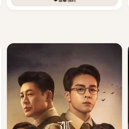
❤️ 想看/预约