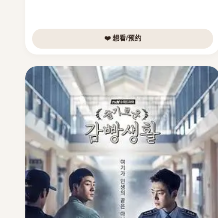
❤️ 想看/预约