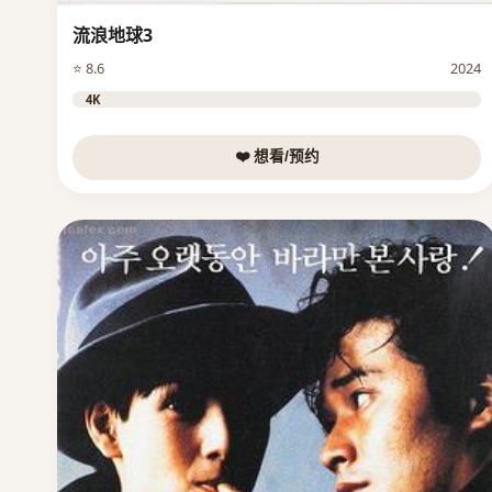
流浪地球3
⭐ 8.6
2024
4K
❤️ 想看/预约