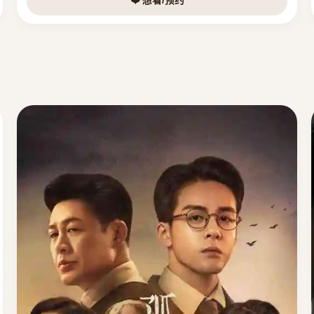
❤️ 想看/预约