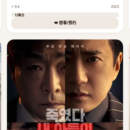
⭐ 9.4
2023
12集全
❤️ 想看/预约