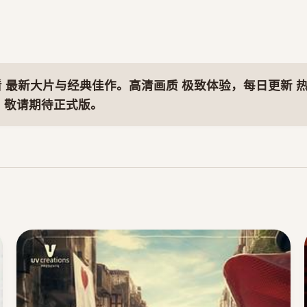
看
最新大片与经典佳作。
高清画质
极致体验，
每日更新
热
，敬请期待正式版。