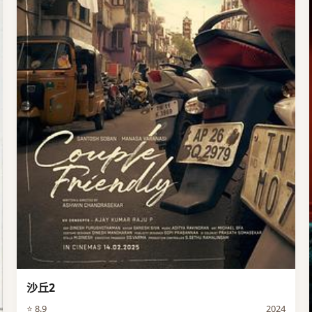
沙丘2
⭐ 8.9
2024