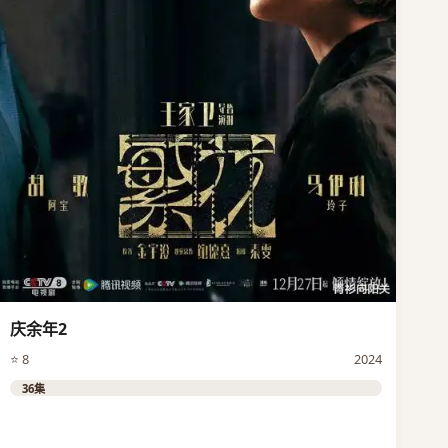
庆余年2
⭐ 8
2024
36集