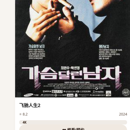
飞驰人生2
⭐ 8.2
2024
4K