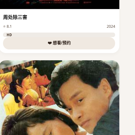
周处除三害
⭐ 8.1
2024
HD
❤️ 想看/预约